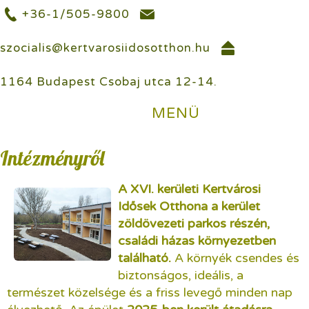
+36-1/505-9800
szocialis@kertvarosiidosotthon.hu
1164 Budapest Csobaj utca 12-14.
MENÜ
Intézményről
A XVI. kerületi Kertvárosi
Idősek Otthona a kerület
zöldövezeti parkos részén,
családi házas környezetben
található.
A környék csendes és
biztonságos, ideális, a
természet közelsége és a friss levegő minden nap