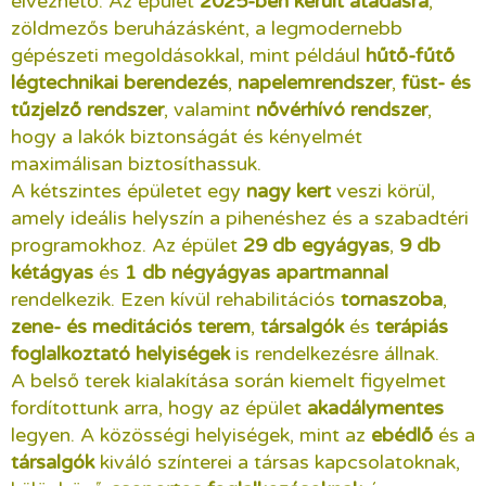
élvezhető. Az épület
2025-ben került átadásra
,
zöldmezős beruházásként, a legmodernebb
gépészeti megoldásokkal, mint például
hűtő-fűtő
légtechnikai berendezés
,
napelemrendszer
,
füst- és
tűzjelző rendszer
, valamint
nővérhívó rendszer
,
hogy a lakók biztonságát és kényelmét
maximálisan biztosíthassuk.
A kétszintes épületet egy
nagy kert
veszi körül,
amely ideális helyszín a pihenéshez és a szabadtéri
programokhoz. Az épület
29 db egyágyas
,
9 db
kétágyas
és
1 db négyágyas apartmannal
rendelkezik. Ezen kívül rehabilitációs
tornaszoba
,
zene- és meditációs terem
,
társalgók
és
terápiás
foglalkoztató helyiségek
is rendelkezésre állnak.
A belső terek kialakítása során kiemelt figyelmet
fordítottunk arra, hogy az épület
akadálymentes
legyen. A közösségi helyiségek, mint az
ebédlő
és a
társalgók
kiváló színterei a társas kapcsolatoknak,