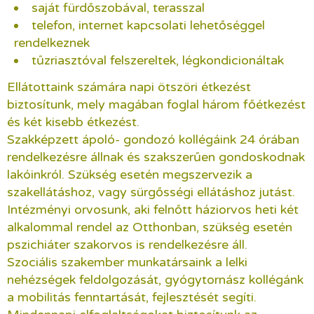
saját fürdőszobával, terasszal
telefon, internet kapcsolati lehetőséggel
rendelkeznek
tűzriasztóval felszereltek, légkondicionáltak
Ellátottaink számára napi ötszöri étkezést
biztosítunk, mely magában foglal három főétkezést
és két kisebb étkezést.
Szakképzett ápoló- gondozó kollégáink 24 órában
rendelkezésre állnak és szakszerűen gondoskodnak
lakóinkról. Szükség esetén megszervezik a
szakellátáshoz, vagy sürgősségi ellátáshoz jutást.
Intézményi orvosunk, aki felnőtt háziorvos heti két
alkalommal rendel az Otthonban, szükség esetén
pszichiáter szakorvos is rendelkezésre áll.
Szociális szakember munkatársaink a lelki
nehézségek feldolgozását, gyógytornász kollégánk
a mobilitás fenntartását, fejlesztését segíti.