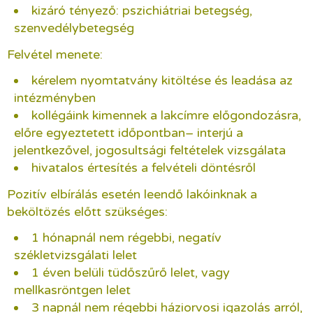
kizáró tényező: pszichiátriai betegség,
szenvedélybetegség
Felvétel menete:
kérelem nyomtatvány kitöltése és leadása az
intézményben
kollégáink kimennek a lakcímre előgondozásra,
előre egyeztetett időpontban– interjú a
jelentkezővel, jogosultsági feltételek vizsgálata
hivatalos értesítés a felvételi döntésről
Pozitív elbírálás esetén leendő lakóinknak a
beköltözés előtt szükséges:
1 hónapnál nem régebbi, negatív
székletvizsgálati lelet
1 éven belüli tüdőszűrő lelet, vagy
mellkasröntgen lelet
3 napnál nem régebbi háziorvosi igazolás arról,