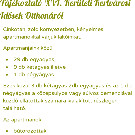
Tájékoztató XVI. Kerületi Kertvárosi
Idősek Otthonáról
Cinkotán, zöld környezetben, kényelmes
apartmanokkal várjuk lakóinkat.
Apartmanjaink közül
29 db egyágyas,
9 db kétágyas illetve
1 db négyágyas
Ezek közül 3 db kétágyas 2db egyágyas és az 1 db
négyágyas a középsúlyos vagy súlyos demenciával
küzdő ellátottak számára kialakított részlegen
található.
Az apartmanok
bútorozottak